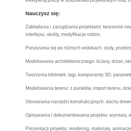
efektywną pracę w środowisku projektowym oraz z
Nauczysz się:
Zakładania i zarządzania projektami: tworzenie n
interfejsu, skróty, modyfikacje rodzin.
Poruszania się po różnych widokach: rzuty, przekr
Modelowania architektonicznego: ściany, drzwi, okna
Tworzenia bibliotek: tagi, komponenty 3D, paramet
Modelowania terenu: z punktów, import terenu, dzi
Stosowania narzędzi konstrukcyjnych: dachy drewn
Opisywania i dokumentowania projektu: wymiary, e
Prezentacji projektu: rendering, materiały, animacj