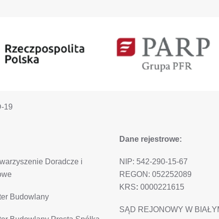
D-19
Dane rejestrowe:
owarzyszenie Doradcze i
NIP: 542-290-15-67
owe
REGON: 052252089
KRS
:
0000221615
ster Budowlany
SĄD REJONOWY W BIAŁY