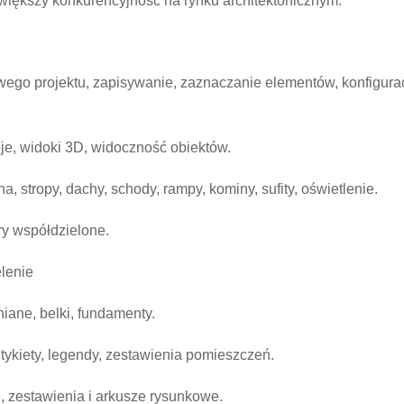
większy konkurencyjność na rynku architektonicznym.
owego projektu, zapisywanie, zaznaczanie elementów, konfigura
oje, widoki 3D, widoczność obiektów.
, stropy, dachy, schody, rampy, kominy, sufity, oświetlenie.
ry współdzielone.
elenie
iane, belki, fundamenty.
tykiety, legendy, zestawienia pomieszczeń.
e, zestawienia i arkusze rysunkowe.