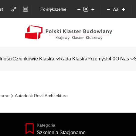
Aa
st
Powiększenie
lności
Członkowie Klastra
Rada Klastra
Przemysł 4.0
O Nas
narne
Autodesk Revit Architektura
Kategoria
Szkolenia Stacjonarne