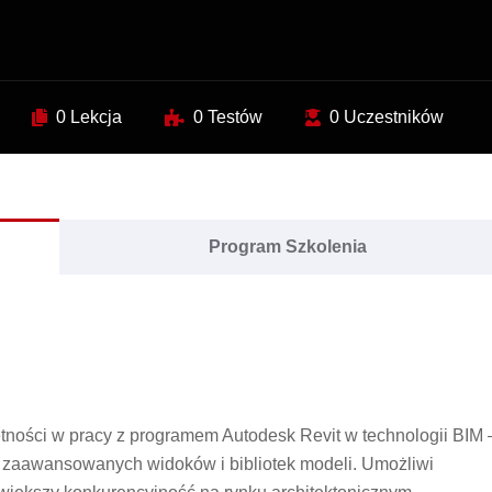
0 Lekcja
0 Testów
0 Uczestników
Program Szkolenia
tności w pracy z programem Autodesk Revit w technologii BIM 
ę zaawansowanych widoków i bibliotek modeli. Umożliwi