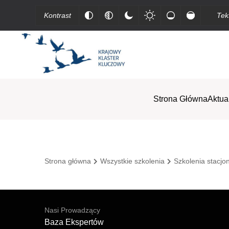
Kontrast
Tek
Strona Główna
Aktua
Strona główna
Wszystkie szkolenia
Szkolenia stacjo
Nasi Prowadzący
Baza Ekspertów