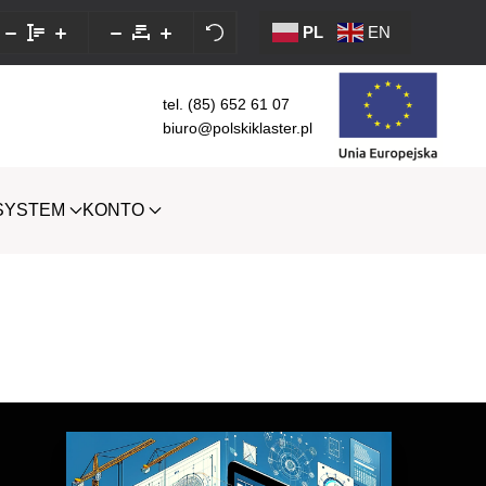
PL
EN
tel. (85) 652 61 07
biuro@polskiklaster.pl
SYSTEM
KONTO