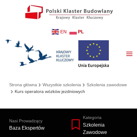
EN
PL
Strona główna
Wszystkie szkolenia
Szkolenia zawodowe
Kurs operatora wózków jezdniowych
Kategoria
Nasi Prowadzący
Szkolenia
Baza Ekspertów
Zawodowe